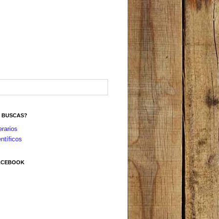
S BUSCAS?
erarios
ntíficos
FACEBOOK