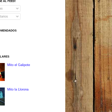
SE AL FEED!
as
arios
COMENDADOS
ULARES
Mito el Galipote
Mito la Llorona